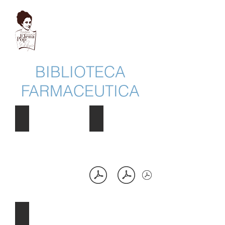
Muzeul Fundației
Farmacist Elena Pop
Sănătate, știință, educație,
excelență, caritate
BIBLIOTECA
FARMACEUTICA
Formular Magistral
Curierul farmaceutic
Revista Farmaciei
martie