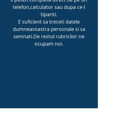
telefon,calculator sau dupa ce-l
tipariti.
E suficient sa treceti datele
dumneavoastra personale si sa
semnati.De restul rubricilor ne
ocupam noi.
Pana pe 24 mai 2026, il puteti trimite
completat si semnat pe adresa de