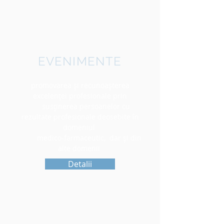
EVENIMENTE
promovarea şi recunoaşterea
excelenţei profesionale prin
susţinerea persoanelor cu
rezultate profesionale deosebite în
domeniul
medico-farmaceutic, dar şi din
alte domenii
Detalii