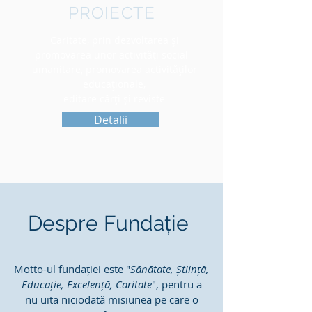
PROIECTE
Caritate, prin dezvoltarea şi
promovarea unor activităţi social -
umanitare, promovarea activităţilor
educaţionale,
editare cărţi şi reviste
Detalii
Despre Fundație
Motto-ul fundației este "
Sănătate, Știință,
Educație, Excelență, Caritate
", pentru a
nu uita niciodată misiunea pe care o