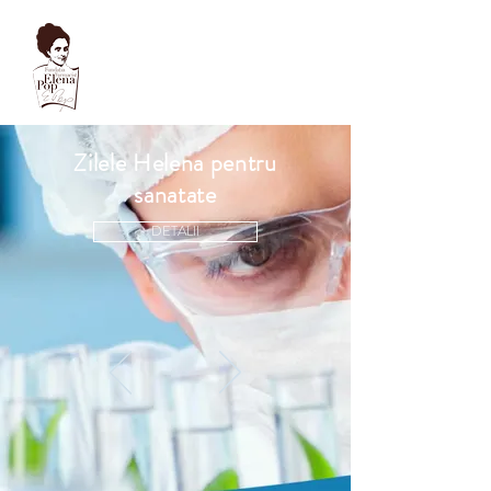
Muzeul Fundației
Farmacist Elena Pop
Sănătate, știință, educație,
excelență, caritate
Zilele Helena pentru
sanatate
DETALII