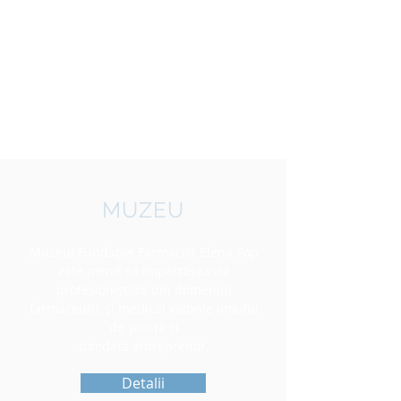
MUZEU
Muzeul Fundaţiei Farmacist Elena Pop
este menit să împărtășească
profesioniștilor din domeniul
farmaceutic și medical valorile omului
de știință și
totodată antreprenor.
Detalii